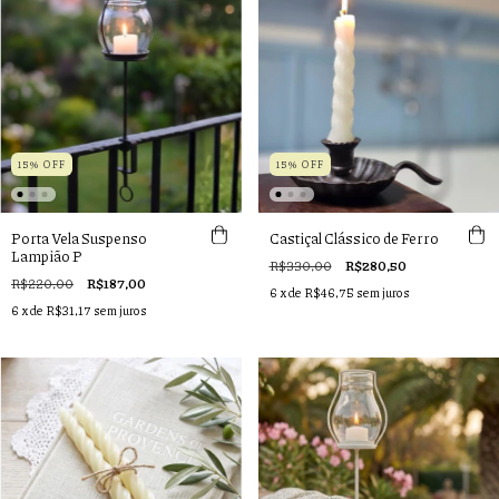
15% OFF
15% OFF
Porta Vela Suspenso
Castiçal Clássico de Ferro
Lampião P
R$330,00
R$280,50
R$220,00
R$187,00
6
x de
R$46,75
sem juros
6
x de
R$31,17
sem juros