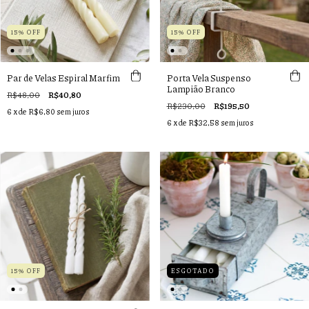
15% OFF
15% OFF
Par de Velas Espiral Marfim
Porta Vela Suspenso
Lampião Branco
R$48,00
R$40,80
R$230,00
R$195,50
6
x de
R$6,80
sem juros
6
x de
R$32,58
sem juros
15% OFF
ESGOTADO