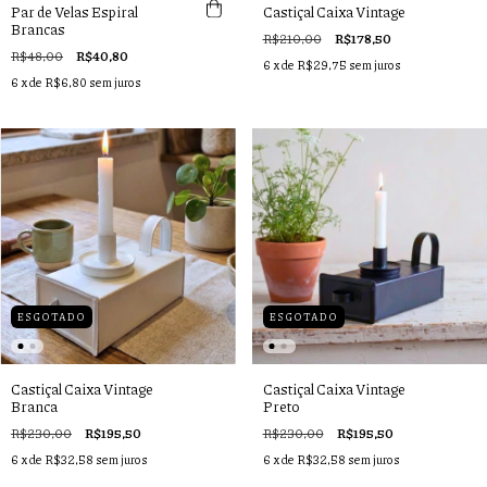
Par de Velas Espiral
Castiçal Caixa Vintage
Brancas
R$210,00
R$178,50
R$48,00
R$40,80
6
x de
R$29,75
sem juros
6
x de
R$6,80
sem juros
ESGOTADO
ESGOTADO
Castiçal Caixa Vintage
Castiçal Caixa Vintage
Branca
Preto
R$230,00
R$195,50
R$230,00
R$195,50
6
x de
R$32,58
sem juros
6
x de
R$32,58
sem juros