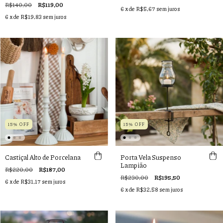
R$140,00
R$119,00
6
x de
R$5,67
sem juros
6
x de
R$19,83
sem juros
15% OFF
15% OFF
Castiçal Alto de Porcelana
Porta Vela Suspenso
Lampião
R$220,00
R$187,00
R$230,00
R$195,50
6
x de
R$31,17
sem juros
6
x de
R$32,58
sem juros