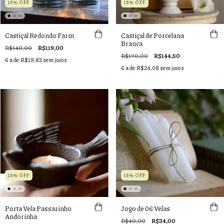
15% OFF
15% OFF
Castiçal Redondo Farm
Castiçal de Porcelana
Branca
R$140,00
R$119,00
R$170,00
R$144,50
6
x de
R$19,83
sem juros
6
x de
R$24,08
sem juros
15% OFF
15% OFF
Porta Vela Passarinho
Jogo de 06 Velas
Andorinha
R$40,00
R$34,00