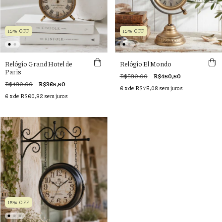
15% OFF
15% OFF
Relógio Grand Hotel de
Relógio El Mondo
Paris
R$530,00
R$450,50
R$430,00
R$365,50
6
x de
R$75,08
sem juros
6
x de
R$60,92
sem juros
15% OFF