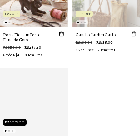
15% OFF
15% OFF
Porta Fios em Ferro
Gancho Jardim Garfo
Fundido Gato
R$160,00
R$136,00
R$350,00
R$297,50
6
x de
R$22,67
sem juros
6
x de
R$49,58
sem juros
ESGOTADO