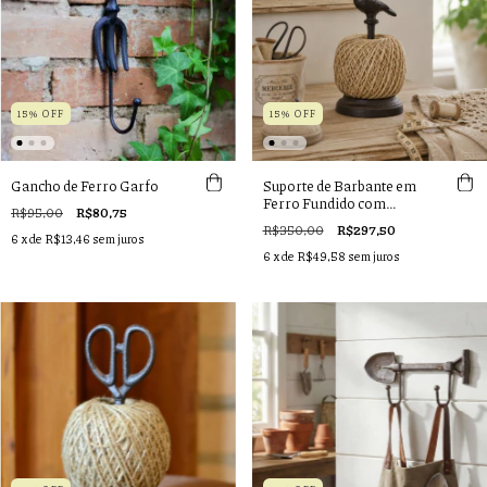
15% OFF
15% OFF
Gancho de Ferro Garfo
Suporte de Barbante em
Ferro Fundido com
R$95,00
R$80,75
Passarinho
R$350,00
R$297,50
6
x de
R$13,46
sem juros
6
x de
R$49,58
sem juros