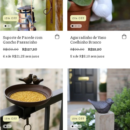
15% OFF
15% OFF
Suporte de Parede com
Agarradinho de Vaso
Gancho Passarinho
Coelhinho Branco
R$150,00
R$127,50
R$30,00
R$25,50
6
x de
R$21,25
sem juros
5
x de
R$5,10
sem juros
15% OFF
15% OFF