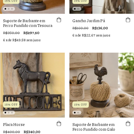
15% OFF
15% OFF
Suporte de Barbante em
Gancho Jardim Pá
Ferro Fundido com Tesoura
R$160,00
R$136,00
R$350,00
R$297,50
6
x de
R$22,67
sem juros
6
x de
R$49,58
sem juros
15% OFF
15% OFF
Placa Horse
Suporte de Barbante em
Ferro Fundido com Galo
R$400,00
R$340,00