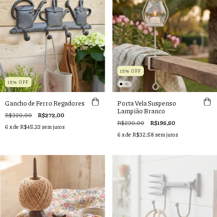
15% OFF
15% OFF
Gancho de Ferro Regadores
Porta Vela Suspenso
Lampião Branco
R$320,00
R$272,00
R$230,00
R$195,50
6
x de
R$45,33
sem juros
6
x de
R$32,58
sem juros