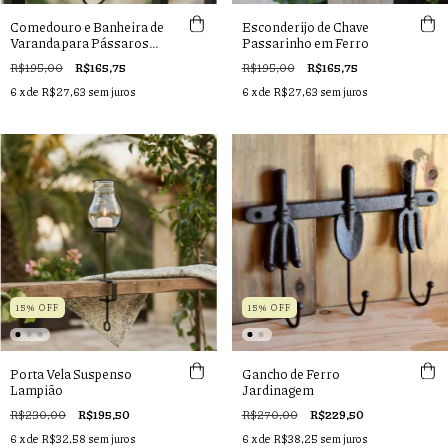
Comedouro e Banheira de
Esconderijo de Chave
Varanda para Pássaros
Passarinho em Ferro
com Fixação Ajustável
R$195,00
R$165,75
R$195,00
R$165,75
6
x de
R$27,63
sem juros
6
x de
R$27,63
sem juros
15% OFF
15% OFF
Porta Vela Suspenso
Gancho de Ferro
Lampião
Jardinagem
R$230,00
R$195,50
R$270,00
R$229,50
6
x de
R$32,58
sem juros
6
x de
R$38,25
sem juros