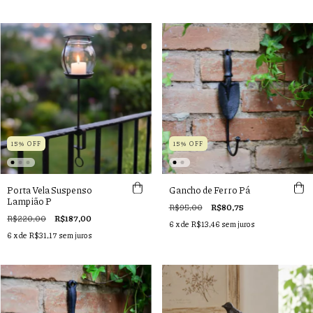
15% OFF
15% OFF
Porta Vela Suspenso
Gancho de Ferro Pá
Lampião P
R$95,00
R$80,75
R$220,00
R$187,00
6
x de
R$13,46
sem juros
6
x de
R$31,17
sem juros