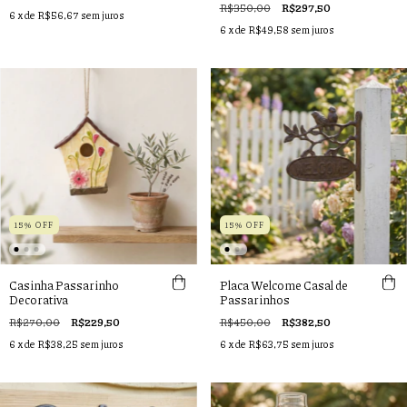
R$350,00
R$297,50
6
x de
R$56,67
sem juros
6
x de
R$49,58
sem juros
15% OFF
15% OFF
Casinha Passarinho
Placa Welcome Casal de
Decorativa
Passarinhos
R$270,00
R$229,50
R$450,00
R$382,50
6
x de
R$38,25
sem juros
6
x de
R$63,75
sem juros