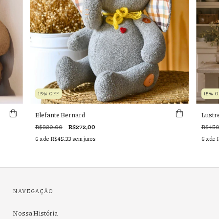
15% OFF
15% 
Elefante Bernard
Lustr
R$320,00
R$272,00
R$450
6
x de
R$45,33
sem juros
6
x de
NAVEGAÇÃO
Nossa História