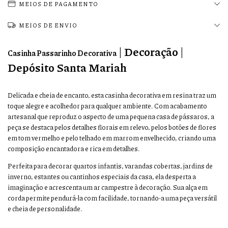
MEIOS DE PAGAMENTO
MEIOS DE ENVIO
| Decoração |
Casinha Passarinho Decorativa
Depósito Santa Mariah
Delicada e cheia de encanto, esta casinha decorativa em resina traz um
toque alegre e acolhedor para qualquer ambiente. Com acabamento
artesanal que reproduz o aspecto de uma pequena casa de pássaros, a
peça se destaca pelos detalhes florais em relevo, pelos botões de flores
em tom vermelho e pelo telhado em marrom envelhecido, criando uma
composição encantadora e rica em detalhes.
Perfeita para decorar quartos infantis, varandas cobertas, jardins de
inverno, estantes ou cantinhos especiais da casa, ela desperta a
imaginação e acrescenta um ar campestre à decoração. Sua alça em
corda permite pendurá-la com facilidade, tornando-a uma peça versátil
e cheia de personalidade.