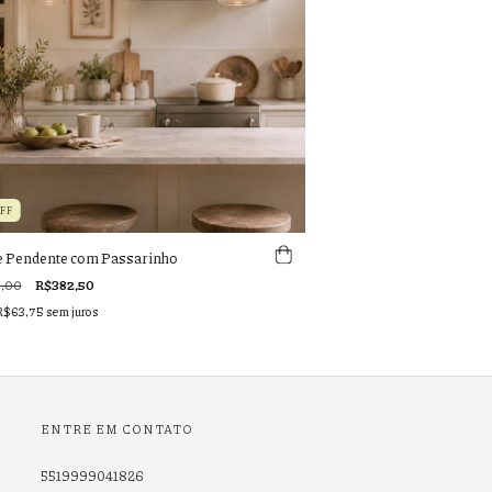
OFF
e Pendente com Passarinho
,00
R$382,50
R$63,75
sem juros
ENTRE EM CONTATO
5519999041826