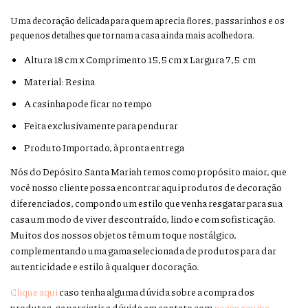
Uma decoração delicada para quem aprecia flores, passarinhos e os
pequenos detalhes que tornam a casa ainda mais acolhedora.
Altura 18 cm x Comprimento 15,5 cm x Largura 7,5 cm
Material: Resina
A casinha pode ficar no tempo
Feita exclusivamente para pendurar
Produto Importado, à pronta entrega
Nós do Depósito Santa Mariah temos como propósito maior, que
você nosso cliente possa encontrar aqui produtos de decoração
diferenciados, compondo um estilo que venha resgatar para sua
casa um modo de viver descontraído, lindo e com sofisticação.
Muitos dos nossos objetos têm um toque nostálgico,
complementando uma gama selecionada de produtos para dar
autenticidade e estilo à qualquer docoração.
Clique aqui
caso tenha alguma dúvida sobre a compra dos
produtos, se persistir a dúvida em contato com
nossa equipe.