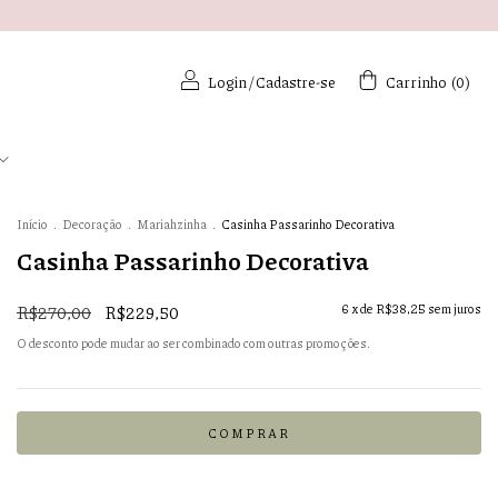
Login
/
Cadastre-se
Carrinho
(
0
)
Início
.
Decoração
.
Mariahzinha
.
Casinha Passarinho Decorativa
Casinha Passarinho Decorativa
R$270,00
R$229,50
6
x de
R$38,25
sem juros
O desconto pode mudar ao ser combinado com outras promoções.