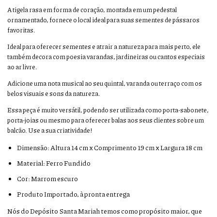
A tigela rasa em forma de coração,
montada em um pedestal
ornamentado,
fornece o local ideal para suas sementes de pássaros
favoritas.
Ideal para oferecer sementes e atrair a natureza para mais perto, ele
também decora com poesia varandas, jardineiras ou cantos especiais
ao ar livre.
Adicione uma nota musical ao seu quintal, varanda ou terraço com os
belos visuais e sons da natureza.
Essa peça é muito versátil, podendo ser utilizada como porta-sabonete,
porta-joias ou mesmo para oferecer balas aos seus clientes sobre um
balcão. Use a sua criatividade!
Dimensão: Altura 14 cm x Comprimento 19 cm x Largura 18 cm
Material: Ferro Fundido
Cor: Marrom escuro
Produto Importado, à pronta entrega
Nós do Depósito Santa Mariah temos como propósito maior, que