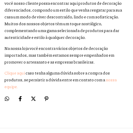
você nosso cliente possa encontrar aqui produtos de decoração
diferenciados, compondo um estilo que venha resgatar para sua
casa um modo de viver descontraído, lindo e com sofisticação.
Muitos dos nossos objetos têm um toque nostálgico,
complementando uma gama selecionada de produtos para dar
autenticidade e estilo à qualquer decoração.
Na nossa loja você encontra vários objetos de decoração
importados, mas também estamos sempre empenhados em
promover o artesanato e as empresas brasileiras.
Clique aqui
caso tenha alguma dúvida sobre a compra dos
produtos, se persistir a dúvida entre em contato com a
nossa
equipe.