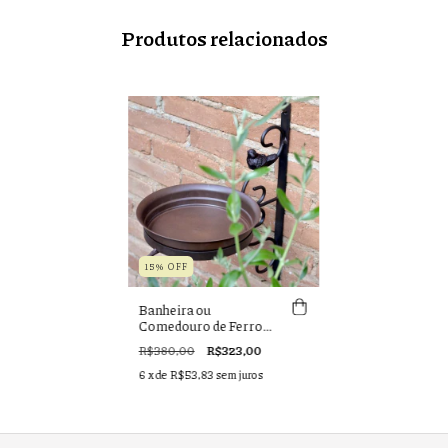
Produtos relacionados
15% OFF
Banheira ou
Comedouro de Ferro
para Passarinhos
R$380,00
R$323,00
6
x de
R$53,83
sem juros