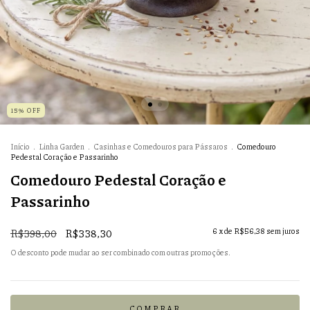
15% OFF
Início
.
Linha Garden
.
Casinhas e Comedouros para Pássaros
.
Comedouro
Pedestal Coração e Passarinho
Comedouro Pedestal Coração e
Passarinho
R$398,00
R$338,30
6
x de
R$56,38
sem juros
O desconto pode mudar ao ser combinado com outras promoções.