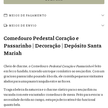
MEIOS DE PAGAMENTO
MEIOS DE ENVIO
Comedouro Pedestal Coração e
Passarinho | Decoração | Depósito Santa
Mariah
Cheio de charme, o Comedouro
Pedestal Coração e Passarinho
é feito
em ferro fundido, trazendo um toque romântico ao seu jardim. Com um
gracioso passarinho pousado à borda, ele convida pequenos visitantes
alados para uma pausa tranquila entre as flores.
Traga a beleza da natureza e o charme rústico para o seu jardim ou
varanda com este encantador comedouro de mesa.
Feito para evocar a
serenidade da vida no campo,
esta peça decorativa é tão funcional
quanto bela.