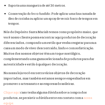
Suporta uma mangueira de até 30 metros.
Conservação do ferro fundido: Pode aplicar uma fina camada de
óleo de cozinha ou aplicar um spray de verniz fosco de tempos em
tempos.
Nós do Depósito Santa Mariah temos como propósito maior, que
você nosso cliente possa encontrar aqui produtos de decoração
diferenciados, compondo um estilo que venha resgatar para sua
casa um modo de viver descontraído, lindo e com sofisticação.
Muitos dos nossos objetos têm um toque nostálgico,
complementando uma gama selecionada de produtos para dar
autenticidade e estilo à qualquer decoração.
Na nossa loja você encontra vários objetos de decoração
importados, mas também estamos sempre empenhados em
promover o artesanato e as empresas brasileiras.
Clique aqui
caso tenha alguma dúvida sobre a compra dos
produtos, se persistir a dúvida entre em contato com a
nossa
equipe.