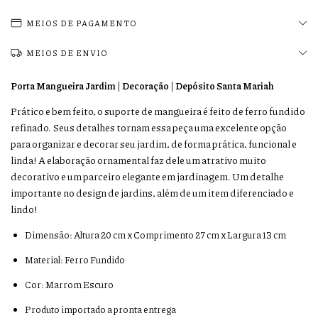
MEIOS DE PAGAMENTO
MEIOS DE ENVIO
Porta Mangueira Jardim
| Decoração | Depósito Santa Mariah
Prático e bem feito, o suporte de mangueira é feito de ferro fundido
refinado. Seus detalhes tornam essa peça uma excelente opção
para organizar e decorar seu jardim, de forma prática, funcional e
linda! A elaboração ornamental faz dele um atrativo muito
decorativo e um parceiro elegante em jardinagem. Um detalhe
importante no design de jardins, além de um item diferenciado e
lindo!
Dimensão: Altura 20 cm x Comprimento 27 cm x Largura 13 cm
Material: Ferro Fundido
Cor: Marrom Escuro
Produto importado a pronta entrega