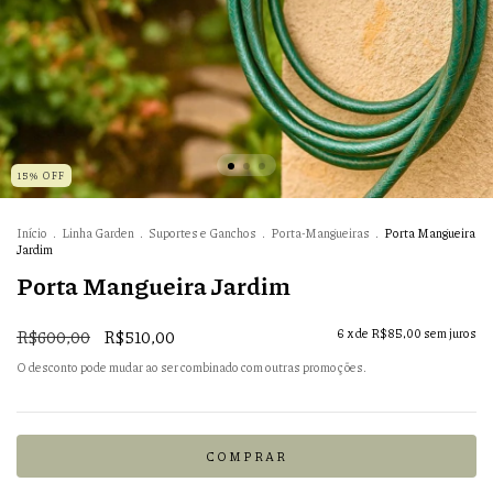
15% OFF
Início
.
Linha Garden
.
Suportes e Ganchos
.
Porta-Mangueiras
.
Porta Mangueira
Jardim
Porta Mangueira Jardim
R$600,00
R$510,00
6
x de
R$85,00
sem juros
O desconto pode mudar ao ser combinado com outras promoções.