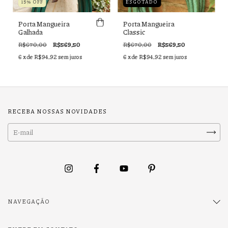
15% OFF
ESGOTADO
Porta Mangueira
Porta Mangueira
Galhada
Classic
R$670,00
R$569,50
R$670,00
R$569,50
6
x de
R$94,92
sem juros
6
x de
R$94,92
sem juros
RECEBA NOSSAS NOVIDADES
NAVEGAÇÃO